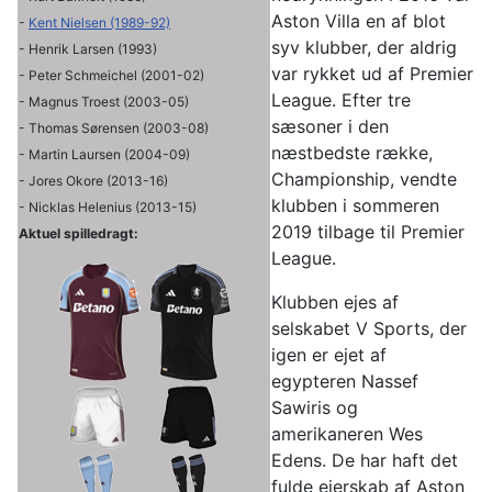
Aston Villa en af blot
-
Kent Nielsen (1989-92)
syv klubber, der aldrig
- Henrik Larsen (1993)
var rykket ud af Premier
- Peter Schmeichel (2001-02)
League. Efter tre
- Magnus Troest (2003-05)
sæsoner i den
- Thomas Sørensen (2003-08)
næstbedste række,
- Martin Laursen (2004-09)
Championship, vendte
- Jores Okore (2013-16)
klubben i sommeren
- Nicklas Helenius (2013-15)
2019 tilbage til Premier
Aktuel spilledragt:
League.
Klubben ejes af
selskabet V Sports, der
igen er ejet af
egypteren Nassef
Sawiris og
amerikaneren Wes
Edens. De har haft det
fulde ejerskab af Aston