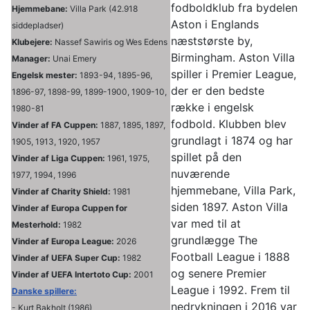
fodboldklub fra bydelen
Hjemmebane:
Villa Park (42.918
Aston i Englands
siddepladser)
næststørste by,
Klubejere:
Nassef Sawiris og Wes Edens
Birmingham. Aston Villa
Manager:
Unai Emery
spiller i Premier League,
Engelsk mester:
1893-94, 1895-96,
der er den bedste
1896-97, 1898-99, 1899-1900, 1909-10,
række i engelsk
1980-81
fodbold. Klubben blev
Vinder af FA Cuppen:
1887, 1895, 1897,
grundlagt i 1874 og har
1905, 1913, 1920, 1957
spillet på den
Vinder af Liga Cuppen:
1961, 1975,
nuværende
1977, 1994, 1996
hjemmebane, Villa Park,
Vinder af Charity Shield:
1981
siden 1897. Aston Villa
Vinder af Europa Cuppen for
var med til at
Mesterhold:
1982
grundlægge The
Vinder af Europa League:
2026
Football League i 1888
Vinder af UEFA Super Cup:
1982
og senere Premier
Vinder af UEFA Intertoto Cup:
2001
League i 1992. Frem til
Danske spillere:
nedrykningen i 2016 var
- Kurt Bakholt (1986)