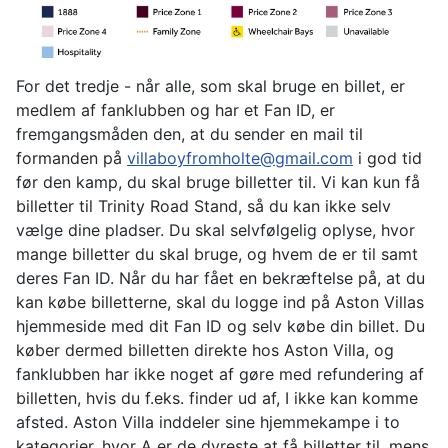
For det tredje - når alle, som skal bruge en billet, er
medlem af fanklubben og har et Fan ID, er
fremgangsmåden den, at du sender en mail til
formanden på
villaboyfromholte@gmail.com
i god tid
før den kamp, du skal bruge billetter til. Vi kan kun få
billetter til Trinity Road Stand, så du kan ikke selv
vælge dine pladser. Du skal selvfølgelig oplyse, hvor
mange billetter du skal bruge, og hvem de er til samt
deres Fan ID. Når du har fået en bekræftelse på, at du
kan købe billetterne, skal du logge ind på Aston Villas
hjemmeside med dit Fan ID og selv købe din billet. Du
køber dermed billetten direkte hos Aston Villa, og
fanklubben har ikke noget af gøre med refundering af
billetten, hvis du f.eks. finder ud af, I ikke kan komme
afsted. Aston Villa inddeler sine hjemmekampe i to
kategorier, hvor A er de dyreste at få billetter til, mens