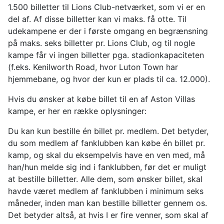
1.500 billetter til Lions Club-netværket, som vi er en
del af. Af disse billetter kan vi maks. få otte. Til
udekampene er der i første omgang en begrænsning
på maks. seks billetter pr. Lions Club, og til nogle
kampe får vi ingen billetter pga. stadionkapaciteten
(f.eks. Kenilworth Road, hvor Luton Town har
hjemmebane, og hvor der kun er plads til ca. 12.000).
Hvis du ønsker at købe billet til en af Aston Villas
kampe, er her en række oplysninger:
Du kan kun bestille én billet pr. medlem. Det betyder,
du som medlem af fanklubben kan købe én billet pr.
kamp, og skal du eksempelvis have en ven med, må
han/hun melde sig ind i fanklubben, før det er muligt
at bestille billetter. Alle dem, som ønsker billet, skal
havde været medlem af fanklubben i minimum seks
måneder, inden man kan bestille billetter gennem os.
Det betyder altså, at hvis I er fire venner, som skal af