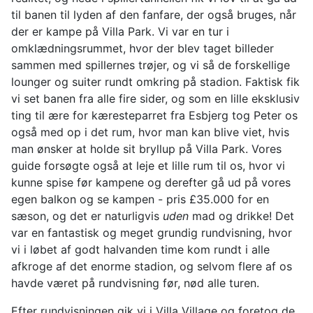
til banen til lyden af den fanfare, der også bruges, når
der er kampe på Villa Park. Vi var en tur i
omklædningsrummet, hvor der blev taget billeder
sammen med spillernes trøjer, og vi så de forskellige
lounger og suiter rundt omkring på stadion. Faktisk fik
vi set banen fra alle fire sider, og som en lille eksklusiv
ting til ære for kæresteparret fra Esbjerg tog Peter os
også med op i det rum, hvor man kan blive viet, hvis
man ønsker at holde sit bryllup på Villa Park. Vores
guide forsøgte også at leje et lille rum til os, hvor vi
kunne spise før kampene og derefter gå ud på vores
egen balkon og se kampen - pris £35.000 for en
sæson, og det er naturligvis
uden
mad og drikke! Det
var en fantastisk og meget grundig rundvisning, hvor
vi i løbet af godt halvanden time kom rundt i alle
afkroge af det enorme stadion, og selvom flere af os
havde været på rundvisning før, nød alle turen.
Efter rundvisningen gik vi i Villa Village og foretog de