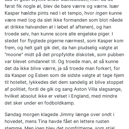
først fik nogle øl, blev de bare værre og værre. Især
Kasper hældte pints ned i et tempo, hvor
ingen
kunne
være med (og da slet ikke formanden som blot nåede
at drikke halvanden øl i løbet af aftenen), og han
troede selv, han kunne score alle engelske piger. I
stedet for flygtede pigerne nærmest, som Kasper kom
frem, og helt galt gik det, da han pludselig valgte at
"moone" midt på det propfyldte diskotek, som pubben
var blevet omdannet til. Og troede man, at så kunne
det da ikke blive værre, ja så troede man forkert, for
da Kasper og Esben som de sidste valgte at tage hjem
til hotellet, lykkedes det dem sandelig at blive stoppet
af politiet, fordi de gik og sang Aston Villa slagsange,
hvilket absolut ikke er velset i England, med mindre
det sker under en fodboldkamp.
Søndag morgen klagede Jimmy længe over ondt i
hovedet, mens Tina havde fået en lettere rusten
stemme. Men igen blev det pomfritterne, som stjal