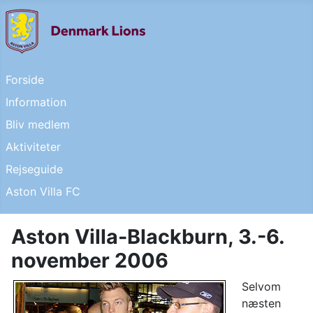
Forside
Information
Bliv medlem
Aktiviteter
Rejseguide
Aston Villa FC
Aston Villa-Blackburn, 3.-6.
november 2006
Selvom
næsten