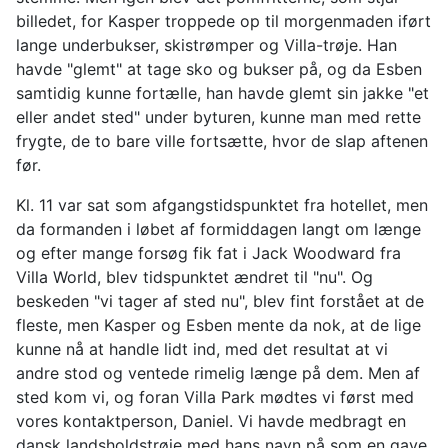
billedet, for Kasper troppede op til morgenmaden iført
lange underbukser, skistrømper og Villa-trøje. Han
havde "glemt" at tage sko og bukser på, og da Esben
samtidig kunne fortælle, han havde glemt sin jakke "et
eller andet sted" under byturen, kunne man med rette
frygte, de to bare ville fortsætte, hvor de slap aftenen
før.
Kl. 11 var sat som afgangstidspunktet fra hotellet, men
da formanden i løbet af formiddagen langt om længe
og efter mange forsøg fik fat i Jack Woodward fra
Villa World, blev tidspunktet ændret til "nu". Og
beskeden "vi tager af sted nu", blev fint forstået at de
fleste, men Kasper og Esben mente da nok, at de lige
kunne nå at handle lidt ind, med det resultat at vi
andre stod og ventede rimelig længe på dem. Men af
sted kom vi, og foran Villa Park mødtes vi først med
vores kontaktperson, Daniel. Vi havde medbragt en
dansk landsholdstrøje med hans navn på som en gave