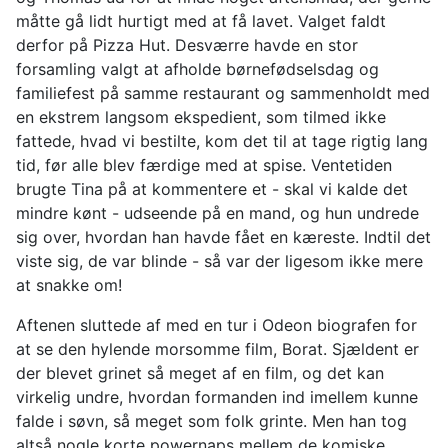
måtte gå lidt hurtigt med at få lavet. Valget faldt
derfor på Pizza Hut. Desværre havde en stor
forsamling valgt at afholde børnefødselsdag og
familiefest på samme restaurant og sammenholdt med
en ekstrem langsom ekspedient, som tilmed ikke
fattede, hvad vi bestilte, kom det til at tage rigtig lang
tid, før alle blev færdige med at spise. Ventetiden
brugte Tina på at kommentere et - skal vi kalde det
mindre kønt - udseende på en mand, og hun undrede
sig over, hvordan han havde fået en kæreste. Indtil det
viste sig, de var blinde - så var der ligesom ikke mere
at snakke om!
Aftenen sluttede af med en tur i Odeon biografen for
at se den hylende morsomme film, Borat. Sjældent er
der blevet grinet så meget af en film, og det kan
virkelig undre, hvordan formanden ind imellem kunne
falde i søvn, så meget som folk grinte. Men han tog
altså nogle korte powernaps mellem de komiske