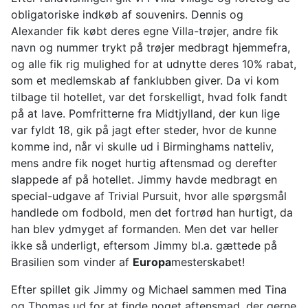
obligatoriske indkøb af souvenirs. Dennis og
Alexander fik købt deres egne Villa-trøjer, andre fik
navn og nummer trykt på trøjer medbragt hjemmefra,
og alle fik rig mulighed for at udnytte deres 10% rabat,
som et medlemskab af fanklubben giver. Da vi kom
tilbage til hotellet, var det forskelligt, hvad folk fandt
på at lave. Pomfritterne fra Midtjylland, der kun lige
var fyldt 18, gik på jagt efter steder, hvor de kunne
komme ind, når vi skulle ud i Birminghams natteliv,
mens andre fik noget hurtig aftensmad og derefter
slappede af på hotellet. Jimmy havde medbragt en
special-udgave af Trivial Pursuit, hvor alle spørgsmål
handlede om fodbold, men det fortrød han hurtigt, da
han blev ydmyget af formanden. Men det var heller
ikke så underligt, eftersom Jimmy bl.a. gættede på
Brasilien som vinder af
Europa
mesterskabet!
Efter spillet gik Jimmy og Michael sammen med Tina
og Thomas ud for at finde noget aftensmad, der gerne