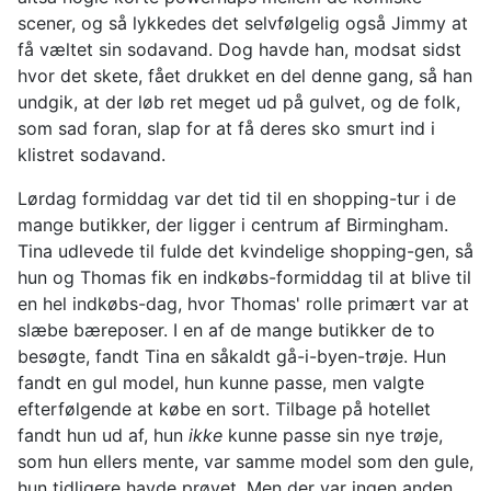
scener, og så lykkedes det selvfølgelig også Jimmy at
få væltet sin sodavand. Dog havde han, modsat sidst
hvor det skete, fået drukket en del denne gang, så han
undgik, at der løb ret meget ud på gulvet, og de folk,
som sad foran, slap for at få deres sko smurt ind i
klistret sodavand.
Lørdag formiddag var det tid til en shopping-tur i de
mange butikker, der ligger i centrum af Birmingham.
Tina udlevede til fulde det kvindelige shopping-gen, så
hun og Thomas fik en indkøbs-formiddag til at blive til
en hel indkøbs-dag, hvor Thomas' rolle primært var at
slæbe bæreposer. I en af de mange butikker de to
besøgte, fandt Tina en såkaldt gå-i-byen-trøje. Hun
fandt en gul model, hun kunne passe, men valgte
efterfølgende at købe en sort. Tilbage på hotellet
fandt hun ud af, hun
ikke
kunne passe sin nye trøje,
som hun ellers mente, var samme model som den gule,
hun tidligere havde prøvet. Men der var ingen anden