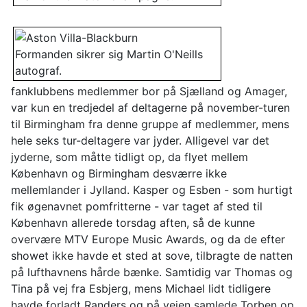
Formanden sikrer sig Martin O'Neills
autograf.
fanklubbens medlemmer bor på Sjælland og Amager,
var kun en tredjedel af deltagerne på november-turen
til Birmingham fra denne gruppe af medlemmer, mens
hele seks tur-deltagere var jyder. Alligevel var det
jyderne, som måtte tidligt op, da flyet mellem
København og Birmingham desværre ikke
mellemlander i Jylland. Kasper og Esben - som hurtigt
fik øgenavnet pomfritterne - var taget af sted til
København allerede torsdag aften, så de kunne
overvære MTV Europe Music Awards, og da de efter
showet ikke havde et sted at sove, tilbragte de natten
på lufthavnens hårde bænke. Samtidig var Thomas og
Tina på vej fra Esbjerg, mens Michael lidt tidligere
havde forladt Randers og på vejen samlede Torben op