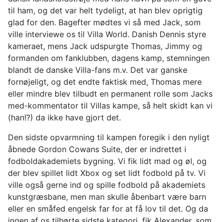
til ham, og det var helt tydeligt, at han blev oprigtig
glad for den. Bagefter mødtes vi så med Jack, som
ville interviewe os til Villa World. Danish Dennis styre
kameraet, mens Jack udspurgte Thomas, Jimmy og
formanden om fanklubben, dagens kamp, stemningen
blandt de danske Villa-fans m.v. Det var ganske
fornøjeligt, og det endte faktisk med, Thomas mere
eller mindre blev tilbudt en permanent rolle som Jacks
med-kommentator til Villas kampe, så helt skidt kan vi
(han!?) da ikke have gjort det.
Den sidste opvarmning til kampen foregik i den nyligt
åbnede Gordon Cowans Suite, der er indrettet i
fodboldakademiets bygning. Vi fik lidt mad og øl, og
der blev spillet lidt Xbox og set lidt fodbold på tv. Vi
ville også gerne ind og spille fodbold på akademiets
kunstgræsbane, men man skulle åbenbart være barn
eller en småfed engelsk far for at få lov til det. Og da
ingen af os tilhørte sidste kategori, fik Alexander, som