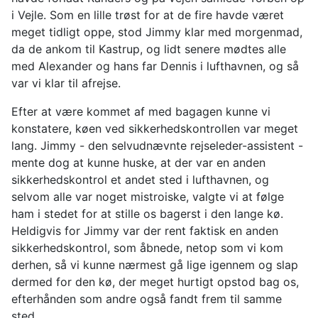
i Vejle. Som en lille trøst for at de fire havde været
meget tidligt oppe, stod Jimmy klar med morgenmad,
da de ankom til Kastrup, og lidt senere mødtes alle
med Alexander og hans far Dennis i lufthavnen, og så
var vi klar til afrejse.
Efter at være kommet af med bagagen kunne vi
konstatere, køen ved sikkerhedskontrollen var meget
lang. Jimmy - den selvudnævnte rejseleder-assistent -
mente dog at kunne huske, at der var en anden
sikkerhedskontrol et andet sted i lufthavnen, og
selvom alle var noget mistroiske, valgte vi at følge
ham i stedet for at stille os bagerst i den lange kø.
Heldigvis for Jimmy var der rent faktisk en anden
sikkerhedskontrol, som åbnede, netop som vi kom
derhen, så vi kunne nærmest gå lige igennem og slap
dermed for den kø, der meget hurtigt opstod bag os,
efterhånden som andre også fandt frem til samme
sted.