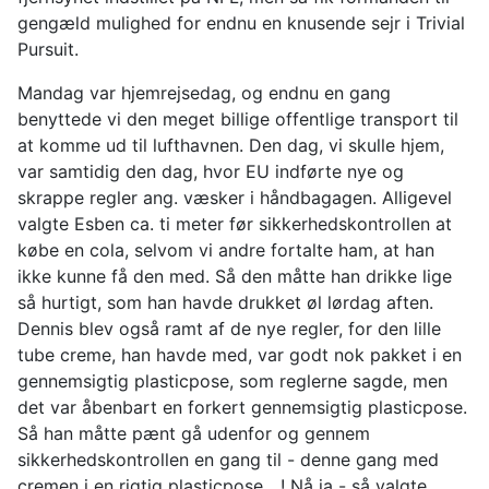
gengæld mulighed for endnu en knusende sejr i Trivial
Pursuit.
Mandag var hjemrejsedag, og endnu en gang
benyttede vi den meget billige offentlige transport til
at komme ud til lufthavnen. Den dag, vi skulle hjem,
var samtidig den dag, hvor EU indførte nye og
skrappe regler ang. væsker i håndbagagen. Alligevel
valgte Esben ca. ti meter før sikkerhedskontrollen at
købe en cola, selvom vi andre fortalte ham, at han
ikke kunne få den med. Så den måtte han drikke lige
så hurtigt, som han havde drukket øl lørdag aften.
Dennis blev også ramt af de nye regler, for den lille
tube creme, han havde med, var godt nok pakket i en
gennemsigtig plasticpose, som reglerne sagde, men
det var åbenbart en forkert gennemsigtig plasticpose.
Så han måtte pænt gå udenfor og gennem
sikkerhedskontrollen en gang til - denne gang med
cremen i en rigtig plasticpose....! Nå ja - så valgte