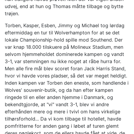
udvej, end at hun og Thomas måtte tilbage og bytte
trøjen.
Torben, Kasper, Esben, Jimmy og Michael tog lørdag
eftermiddag en tur til Wolverhampton for at se det
lokale Championship-hold spille mod Southend. Der
var knap 18.000 tilskuere på Molineux Stadium, men
selvom hjemmeholdet dominerede kampen og vandt
3-1, var stemningen nu ikke noget at råbe hurra for.
Men alle fire mål blev scoret foran Jack Harris Stand,
hvor vi havde vores pladser, så det var meget heldigt.
Inden kampen var Torben den eneste, som handlende i
Wolves' souvenir-butik, og da han efter kampen
ringede til en eller anden hjemme i Danmark, og
bekendtgjorde, at "vi" vandt 3-1, blev vi andre
efterhånden mere og mere i tvivl om hans virkelige
tilhørsforhold... Da vi kom tilbage til hotellet, havde
pomfritterne for anden gang i løbet af turen glemt
deres nøglekort, som de ellers havde fået at vide, de