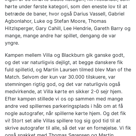
hørte under første kategori, som den eneste lov til at
betræde de baner, hvor også Darius Vassell, Gabriel
Agbonlahor, Luke og Stefan Moore, Thomas
Hitzlsperger, Gary Cahill, Lee Hendrie, Gareth Barry og
mange, mange andre har spillet, dengang de var
yngre.
Kampen mellem Villa og Blackburn gik ganske godt,
og det var naturligvis dejligt, at begge danskere fik
fuld spilletid, og Martin Laursen tilmed blev Man of the
Match. Selvom der kun var 30.000 tilskuere, var
stemningen rigtig god, og det var naturligvis også
medvirkende, at Villa kørte en sikker 2-0 sejr hjem.
Efter kampen stillede vi os op sammen med mange
andre ved spillernes parkeringsplads i håb om at få
nogle autografer, når spillerne kørte hjem. Og det fik
vi! Stort set alle Villas spillere tog sig god tid til at
skrive autografer til alle, så det var en fornøjelse. Vi fik
også snakket med Thomas Sørensen og Martin