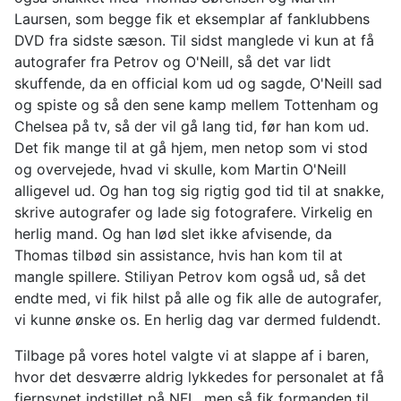
Laursen, som begge fik et eksemplar af fanklubbens
DVD fra sidste sæson. Til sidst manglede vi kun at få
autografer fra Petrov og O'Neill, så det var lidt
skuffende, da en official kom ud og sagde, O'Neill sad
og spiste og så den sene kamp mellem Tottenham og
Chelsea på tv, så der vil gå lang tid, før han kom ud.
Det fik mange til at gå hjem, men netop som vi stod
og overvejede, hvad vi skulle, kom Martin O'Neill
alligevel ud. Og han tog sig rigtig god tid til at snakke,
skrive autografer og lade sig fotografere. Virkelig en
herlig mand. Og han lød slet ikke afvisende, da
Thomas tilbød sin assistance, hvis han kom til at
mangle spillere. Stiliyan Petrov kom også ud, så det
endte med, vi fik hilst på alle og fik alle de autografer,
vi kunne ønske os. En herlig dag var dermed fuldendt.
Tilbage på vores hotel valgte vi at slappe af i baren,
hvor det desværre aldrig lykkedes for personalet at få
fjernsynet indstillet på NFL, men så fik formanden til