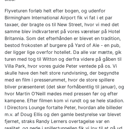
Flyveturen forløb helt efter bogen, og udenfor
Birmingham International Airport fik vi fat i et par
taxaer, der bragte os til New Street, hvor vi med det
samme blev indkvarteret på vores værelser på Hotel
Britannia. Som det efterhånden er blevet en tradition,
bestod frokosten af burgere på Yard of Ale - en pub,
der ligger lige overfor hotellet. Da alle var mætte, gik
turen med tog til Witton og derfra videre på gåben til
Villa Park, hvor vores guide Peter ventede på os. Vi
skulle have den helt store rundvisning, der begyndte
med en film i presserummet, hvor de store spillere
bliver præsenteret (det sker forhåbentlig til januar), og
hvor Martin O'Neill mødes med pressen før og efter
kampene. Efter filmen kom vi rundt og se hele stadion.
I Directors Lounge fortalte Peter, hvordan alle billeder
m.v. af Doug Ellis og den gamle bestyrelse var blevet
fjernet, straks Randy Lerners overtagelse var en
realitet, og nede i spillertunnellen fik vi lov til at gå ud