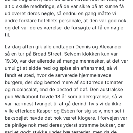
altid skulle medbringe, så de var sikre på at kunne få
udleveret deres nøgle, så endnu en gang måtte vi
andre forklare hotellets personale, at den var god nok,
og det var deres værelse, de forsøgte at få en nøgle
til.
Lørdag aften gik alle undtagen Dennis og Alexander
så en tur på Broad Street. Selvom klokken kun var
19.30, var der allerede så mange mennesker, at det var
umuligt at sidde ned og spise sin aftensmad, så vi
fandt et sted, hvor de serverede hjemmelavede
burgere, der dog bestod mere af soltørrede tomater
og rucolasalat, end de bestod af bøf. Den australske
pub Walkabout havde 18 år som aldersgrænse, så vi
var nærmest tvunget til at gå derind, hvis vi da ikke
ville efterlade Kasper og Esben for sig selv, men set i
bakspejlet havde det nok været klogere. I forvejen var
de pinlige nok med deres yderst stramme bukser, der
sad et godt stykke under bæltestedet, men da de