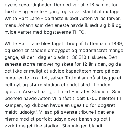
byens seværdigheder. Dermed var alle 18 samlet for
første - og eneste - gang, og vi var klar til at indtage
White Hart Lane - de fleste iklædt Aston Villas farver,
mens Johann som den eneste havde iklædt sig blå og
hvide vanter med bogstaverne THFC!
White Hart Lane blev taget i brug af Tottenham i 1899,
og siden er stadion ombygget og moderniseret mange
gange, så der i dag er plads til 36.310 tilskuere. Den
seneste større renovering skete for 12 år siden, og da
det ikke er muligt at udvide kapaciteten mere på den
nuværende lokalitet, satser Tottenham på at bygge et
helt nyt og større stadion et andet sted i London,
ligesom Arsenal har gjort med Emirates Stadium. Som
udehold havde Aston Villa fået tildelt 1.700 billetter til
kampen, og klubben havde en uges tid før opgøret
meldt 'udsolgt'. Vi sad på øverste tribune i det ene
hjørne med et perfekt udsyn over banen og det i
øvrigt meget fine stadion. Stemningen blandt