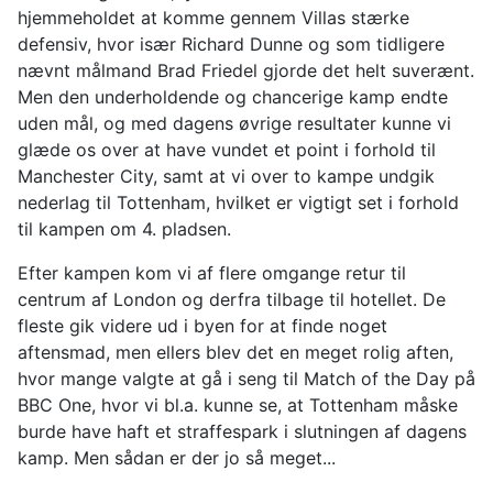
hjemmeholdet at komme gennem Villas stærke
defensiv, hvor især Richard Dunne og som tidligere
nævnt målmand Brad Friedel gjorde det helt suverænt.
Men den underholdende og chancerige kamp endte
uden mål, og med dagens øvrige resultater kunne vi
glæde os over at have vundet et point i forhold til
Manchester City, samt at vi over to kampe undgik
nederlag til Tottenham, hvilket er vigtigt set i forhold
til kampen om 4. pladsen.
Efter kampen kom vi af flere omgange retur til
centrum af London og derfra tilbage til hotellet. De
fleste gik videre ud i byen for at finde noget
aftensmad, men ellers blev det en meget rolig aften,
hvor mange valgte at gå i seng til Match of the Day på
BBC One, hvor vi bl.a. kunne se, at Tottenham måske
burde have haft et straffespark i slutningen af dagens
kamp. Men sådan er der jo så meget...