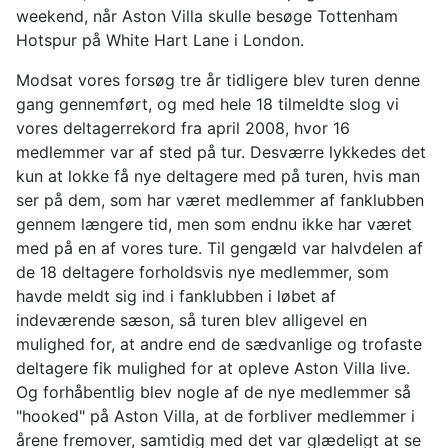
weekend, når Aston Villa skulle besøge Tottenham
Hotspur på White Hart Lane i London.
Modsat vores forsøg tre år tidligere blev turen denne
gang gennemført, og med hele 18 tilmeldte slog vi
vores deltagerrekord fra april 2008, hvor 16
medlemmer var af sted på tur. Desværre lykkedes det
kun at lokke få nye deltagere med på turen, hvis man
ser på dem, som har været medlemmer af fanklubben
gennem længere tid, men som endnu ikke har været
med på en af vores ture. Til gengæld var halvdelen af
de 18 deltagere forholdsvis nye medlemmer, som
havde meldt sig ind i fanklubben i løbet af
indeværende sæson, så turen blev alligevel en
mulighed for, at andre end de sædvanlige og trofaste
deltagere fik mulighed for at opleve Aston Villa live.
Og forhåbentlig blev nogle af de nye medlemmer så
"hooked" på Aston Villa, at de forbliver medlemmer i
årene fremover, samtidig med det var glædeligt at se