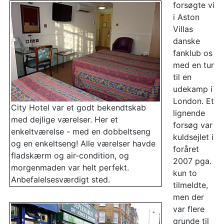
forsøgte vi
i Aston
Villas
danske
fanklub os
med en tur
til en
udekamp i
London. Et
City Hotel var et godt bekendtskab
lignende
med dejlige værelser. Her et
forsøg var
enkeltværelse - med en dobbeltseng
kuldsejlet i
og en enkeltseng! Alle værelser havde
foråret
fladskærm og air-condition, og
2007 pga.
morgenmaden var helt perfekt.
kun to
Anbefalelsesværdigt sted.
tilmeldte,
men der
var flere
grunde til