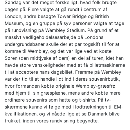
Søndag var det meget forskelligt, hvad folk brugte
dagen på. Flere valgte at gå rundt i centrum af
London, andre besøgte Tower Bridge og British
Museum, og en gruppe på syv personer valgte at tage
på rundvisning på Wembley Stadium. På grund af et
massivt vedligeholdelsesarbejde på Londons
undergrundsbaner skulle der et par togskift til for at
komme til Wembley, og det var lige ved at koste
Søren (den midtjyske af dem) en del af turen, idet han
havde store vanskeligheder med at få billetmaskinerne
til at acceptere hans dagsbillet. Fremme på Wembley
var der tid til at handle lidt ind i deres souvenirbutik,
hvor formanden købte originale Wembley-græsfrø
med hjem til sin græsplæne, mens andre købte mere
ordinære souvenirs som hatte og t-shirts. På tv-
skærmene kunne vi følge med i lodtrækningen til EM-
kvalifikationen, og vi nåede lige at se Danmark blive
trukket, inden vores rundvisning begyndte.