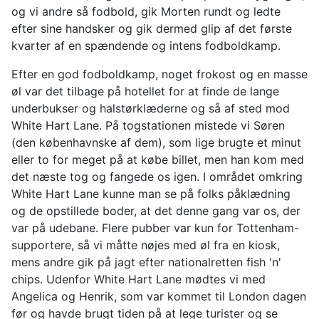
og vi andre så fodbold, gik Morten rundt og ledte
efter sine handsker og gik dermed glip af det første
kvarter af en spændende og intens fodboldkamp.
Efter en god fodboldkamp, noget frokost og en masse
øl var det tilbage på hotellet for at finde de lange
underbukser og halstørklæderne og så af sted mod
White Hart Lane. På togstationen mistede vi Søren
(den københavnske af dem), som lige brugte et minut
eller to for meget på at købe billet, men han kom med
det næste tog og fangede os igen. I området omkring
White Hart Lane kunne man se på folks påklædning
og de opstillede boder, at det denne gang var os, der
var på udebane. Flere pubber var kun for Tottenham-
supportere, så vi måtte nøjes med øl fra en kiosk,
mens andre gik på jagt efter nationalretten fish 'n'
chips. Udenfor White Hart Lane mødtes vi med
Angelica og Henrik, som var kommet til London dagen
før og havde brugt tiden på at lege turister og se