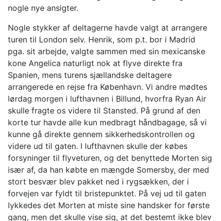
nogle nye ansigter.
Nogle stykker af deltagerne havde valgt at arrangere
turen til London selv. Henrik, som p.t. bor i Madrid
pga. sit arbejde, valgte sammen med sin mexicanske
kone Angelica naturligt nok at flyve direkte fra
Spanien, mens turens sjællandske deltagere
arrangerede en rejse fra København. Vi andre mødtes
lørdag morgen i lufthavnen i Billund, hvorfra Ryan Air
skulle fragte os videre til Stansted. På grund af den
korte tur havde alle kun medbragt håndbagage, så vi
kunne gå direkte gennem sikkerhedskontrollen og
videre ud til gaten. I lufthavnen skulle der købes
forsyninger til flyveturen, og det benyttede Morten sig
især af, da han købte en mængde Somersby, der med
stort besvær blev pakket ned i rygsækken, der i
forvejen var fyldt til bristepunktet. På vej ud til gaten
lykkedes det Morten at miste sine handsker for første
gang, men det skulle vise sig, at det bestemt ikke blev