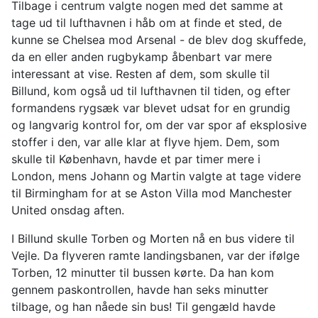
Tilbage i centrum valgte nogen med det samme at
tage ud til lufthavnen i håb om at finde et sted, de
kunne se Chelsea mod Arsenal - de blev dog skuffede,
da en eller anden rugbykamp åbenbart var mere
interessant at vise. Resten af dem, som skulle til
Billund, kom også ud til lufthavnen til tiden, og efter
formandens rygsæk var blevet udsat for en grundig
og langvarig kontrol for, om der var spor af eksplosive
stoffer i den, var alle klar at flyve hjem. Dem, som
skulle til København, havde et par timer mere i
London, mens Johann og Martin valgte at tage videre
til Birmingham for at se Aston Villa mod Manchester
United onsdag aften.
I Billund skulle Torben og Morten nå en bus videre til
Vejle. Da flyveren ramte landingsbanen, var der ifølge
Torben, 12 minutter til bussen kørte. Da han kom
gennem paskontrollen, havde han seks minutter
tilbage, og han nåede sin bus! Til gengæld havde