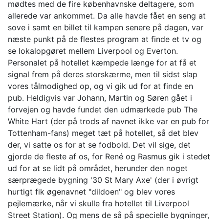
mødtes med de fire københavnske deltagere, som
allerede var ankommet. Da alle havde fået en seng at
sove i samt en billet til kampen senere på dagen, var
næste punkt på de flestes program at finde et tv og
se lokalopgøret mellem Liverpool og Everton.
Personalet på hotellet kæmpede længe for at få et
signal frem på deres storskærme, men til sidst slap
vores tålmodighed op, og vi gik ud for at finde en
pub. Heldigvis var Johann, Martin og Søren gået i
forvejen og havde fundet den udmærkede pub The
White Hart (der på trods af navnet ikke var en pub for
Tottenham-fans) meget tæt på hotellet, så det blev
der, vi satte os for at se fodbold. Det vil sige, det
gjorde de fleste af os, for René og Rasmus gik i stedet
ud for at se lidt på området, herunder den noget
særprægede bygning '30 St Mary Axe' (der i øvrigt
hurtigt fik øgenavnet "dildoen" og blev vores
pejlemærke, når vi skulle fra hotellet til Liverpool
Street Station). Og mens de så på specielle bygninger,