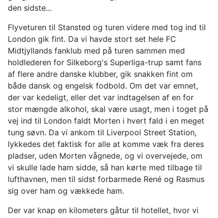
den sidste...
Flyveturen til Stansted og turen videre med tog ind til
London gik fint. Da vi havde stort set hele FC
Midtjyllands fanklub med på turen sammen med
holdlederen for Silkeborg's Superliga-trup samt fans
af flere andre danske klubber, gik snakken fint om
både dansk og engelsk fodbold. Om det var emnet,
der var kedeligt, eller det var indtagelsen af en for
stor mængde alkohol, skal være usagt, men i toget på
vej ind til London faldt Morten i hvert fald i en meget
tung søvn. Da vi ankom til Liverpool Street Station,
lykkedes det faktisk for alle at komme væk fra deres
pladser, uden Morten vågnede, og vi overvejede, om
vi skulle lade ham sidde, så han kørte med tilbage til
lufthavnen, men til sidst forbarmede René og Rasmus
sig over ham og vækkede ham.
Der var knap en kilometers gåtur til hotellet, hvor vi