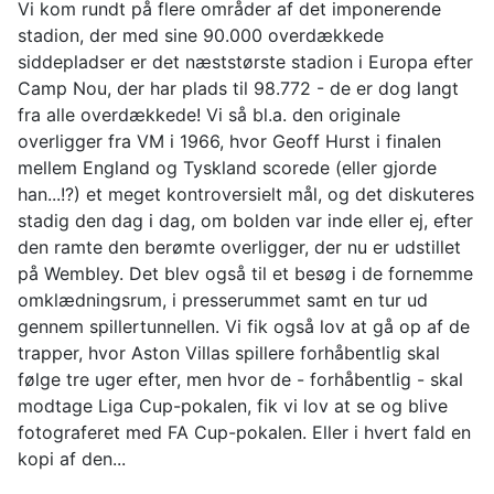
Vi kom rundt på flere områder af det imponerende
stadion, der med sine 90.000 overdækkede
siddepladser er det næststørste stadion i Europa efter
Camp Nou, der har plads til 98.772 - de er dog langt
fra alle overdækkede! Vi så bl.a. den originale
overligger fra VM i 1966, hvor Geoff Hurst i finalen
mellem England og Tyskland scorede (eller gjorde
han...!?) et meget kontroversielt mål, og det diskuteres
stadig den dag i dag, om bolden var inde eller ej, efter
den ramte den berømte overligger, der nu er udstillet
på Wembley. Det blev også til et besøg i de fornemme
omklædningsrum, i presserummet samt en tur ud
gennem spillertunnellen. Vi fik også lov at gå op af de
trapper, hvor Aston Villas spillere forhåbentlig skal
følge tre uger efter, men hvor de - forhåbentlig - skal
modtage Liga Cup-pokalen, fik vi lov at se og blive
fotograferet med FA Cup-pokalen. Eller i hvert fald en
kopi af den...