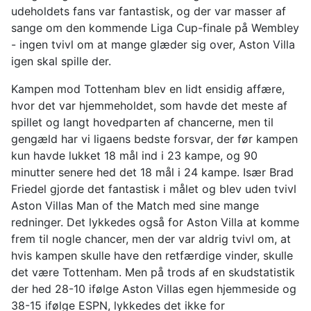
udeholdets fans var fantastisk, og der var masser af
sange om den kommende Liga Cup-finale på Wembley
- ingen tvivl om at mange glæder sig over, Aston Villa
igen skal spille der.
Kampen mod Tottenham blev en lidt ensidig affære,
hvor det var hjemmeholdet, som havde det meste af
spillet og langt hovedparten af chancerne, men til
gengæld har vi ligaens bedste forsvar, der før kampen
kun havde lukket 18 mål ind i 23 kampe, og 90
minutter senere hed det 18 mål i 24 kampe. Især Brad
Friedel gjorde det fantastisk i målet og blev uden tvivl
Aston Villas Man of the Match med sine mange
redninger. Det lykkedes også for Aston Villa at komme
frem til nogle chancer, men der var aldrig tvivl om, at
hvis kampen skulle have den retfærdige vinder, skulle
det være Tottenham. Men på trods af en skudstatistik
der hed 28-10 ifølge Aston Villas egen hjemmeside og
38-15 ifølge ESPN, lykkedes det ikke for