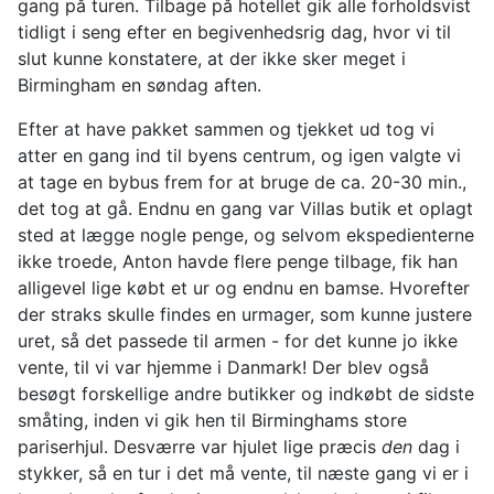
gang på turen. Tilbage på hotellet gik alle forholdsvist
tidligt i seng efter en begivenhedsrig dag, hvor vi til
slut kunne konstatere, at der ikke sker meget i
Birmingham en søndag aften.
Efter at have pakket sammen og tjekket ud tog vi
atter en gang ind til byens centrum, og igen valgte vi
at tage en bybus frem for at bruge de ca. 20-30 min.,
det tog at gå. Endnu en gang var Villas butik et oplagt
sted at lægge nogle penge, og selvom ekspedienterne
ikke troede, Anton havde flere penge tilbage, fik han
alligevel lige købt et ur og endnu en bamse. Hvorefter
der straks skulle findes en urmager, som kunne justere
uret, så det passede til armen - for det kunne jo ikke
vente, til vi var hjemme i Danmark! Der blev også
besøgt forskellige andre butikker og indkøbt de sidste
småting, inden vi gik hen til Birminghams store
pariserhjul. Desværre var hjulet lige præcis
den
dag i
stykker, så en tur i det må vente, til næste gang vi er i