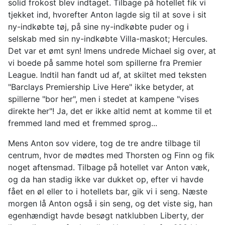
solid frokost blev indtaget. Tilbage på hotellet fik vi
tjekket ind, hvorefter Anton lagde sig til at sove i sit
ny-indkøbte tøj, på sine ny-indkøbte puder og i
selskab med sin ny-indkøbte Villa-maskot; Hercules.
Det var et ømt syn! Imens undrede Michael sig over, at
vi boede på samme hotel som spillerne fra Premier
League. Indtil han fandt ud af, at skiltet med teksten
"Barclays Premiership Live Here" ikke betyder, at
spillerne "bor her", men i stedet at kampene "vises
direkte her"! Ja, det er ikke altid nemt at komme til et
fremmed land med et fremmed sprog...
Mens Anton sov videre, tog de tre andre tilbage til
centrum, hvor de mødtes med Thorsten og Finn og fik
noget aftensmad. Tilbage på hotellet var Anton væk,
og da han stadig ikke var dukket op, efter vi havde
fået en øl eller to i hotellets bar, gik vi i seng. Næste
morgen lå Anton også i sin seng, og det viste sig, han
egenhændigt havde besøgt natklubben Liberty, der