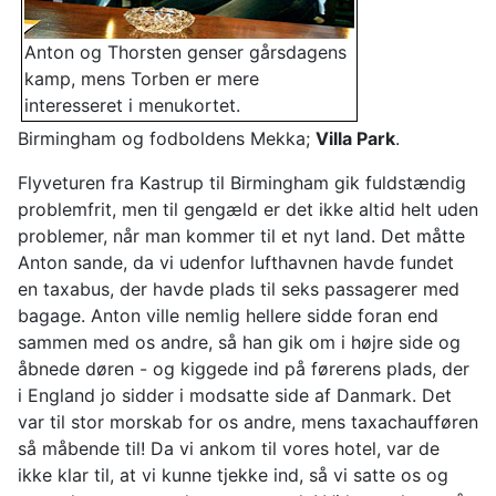
Anton og Thorsten genser gårsdagens
kamp, mens Torben er mere
interesseret i menukortet.
Birmingham og fodboldens Mekka;
Villa Park
.
Flyveturen fra Kastrup til Birmingham gik fuldstændig
problemfrit, men til gengæld er det ikke altid helt uden
problemer, når man kommer til et nyt land. Det måtte
Anton sande, da vi udenfor lufthavnen havde fundet
en taxabus, der havde plads til seks passagerer med
bagage. Anton ville nemlig hellere sidde foran end
sammen med os andre, så han gik om i højre side og
åbnede døren - og kiggede ind på førerens plads, der
i England jo sidder i modsatte side af Danmark. Det
var til stor morskab for os andre, mens taxachaufføren
så måbende til! Da vi ankom til vores hotel, var de
ikke klar til, at vi kunne tjekke ind, så vi satte os og