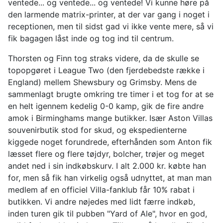
ventede... og ventede... og ventede! Vi kunne høre på
den larmende matrix-printer, at der var gang i noget i
receptionen, men til sidst gad vi ikke vente mere, så vi
fik bagagen låst inde og tog ind til centrum.
Thorsten og Finn tog straks videre, da de skulle se
topopgøret i League Two (den fjerdebedste række i
England) mellem Shewsbury og Grimsby. Mens de
sammenlagt brugte omkring tre timer i et tog for at se
en helt igennem kedelig 0-0 kamp, gik de fire andre
amok i Birminghams mange butikker. Især Aston Villas
souvenirbutik stod for skud, og ekspedienterne
kiggede noget forundrede, efterhånden som Anton fik
læsset flere og flere tøjdyr, bolcher, trøjer og meget
andet ned i sin indkøbskurv. I alt 2.000 kr. købte han
for, men så fik han virkelig også udnyttet, at man man
medlem af en officiel Villa-fanklub får 10% rabat i
butikken. Vi andre nøjedes med lidt færre indkøb,
inden turen gik til pubben "Yard of Ale", hvor en god,