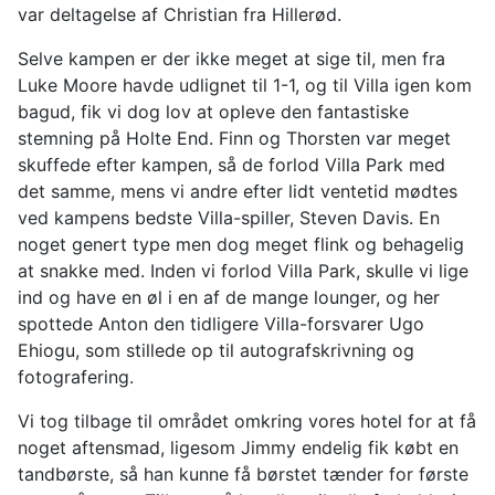
var deltagelse af Christian fra Hillerød.
Selve kampen er der ikke meget at sige til, men fra
Luke Moore havde udlignet til 1-1, og til Villa igen kom
bagud, fik vi dog lov at opleve den fantastiske
stemning på Holte End. Finn og Thorsten var meget
skuffede efter kampen, så de forlod Villa Park med
det samme, mens vi andre efter lidt ventetid mødtes
ved kampens bedste Villa-spiller, Steven Davis. En
noget genert type men dog meget flink og behagelig
at snakke med. Inden vi forlod Villa Park, skulle vi lige
ind og have en øl i en af de mange lounger, og her
spottede Anton den tidligere Villa-forsvarer Ugo
Ehiogu, som stillede op til autografskrivning og
fotografering.
Vi tog tilbage til området omkring vores hotel for at få
noget aftensmad, ligesom Jimmy endelig fik købt en
tandbørste, så han kunne få børstet tænder for første