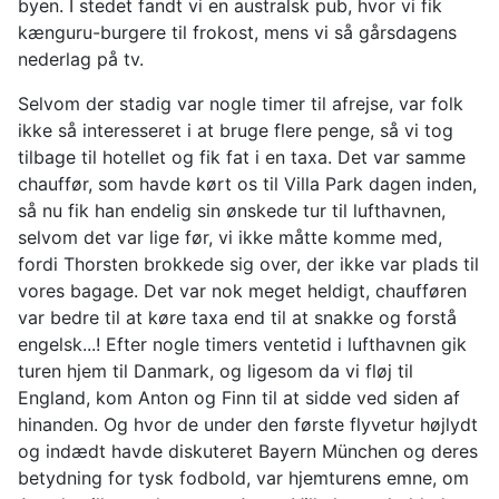
byen. I stedet fandt vi en australsk pub, hvor vi fik
kænguru-burgere til frokost, mens vi så gårsdagens
nederlag på tv.
Selvom der stadig var nogle timer til afrejse, var folk
ikke så interesseret i at bruge flere penge, så vi tog
tilbage til hotellet og fik fat i en taxa. Det var samme
chauffør, som havde kørt os til Villa Park dagen inden,
så nu fik han endelig sin ønskede tur til lufthavnen,
selvom det var lige før, vi ikke måtte komme med,
fordi Thorsten brokkede sig over, der ikke var plads til
vores bagage. Det var nok meget heldigt, chaufføren
var bedre til at køre taxa end til at snakke og forstå
engelsk...! Efter nogle timers ventetid i lufthavnen gik
turen hjem til Danmark, og ligesom da vi fløj til
England, kom Anton og Finn til at sidde ved siden af
hinanden. Og hvor de under den første flyvetur højlydt
og indædt havde diskuteret Bayern München og deres
betydning for tysk fodbold, var hjemturens emne, om