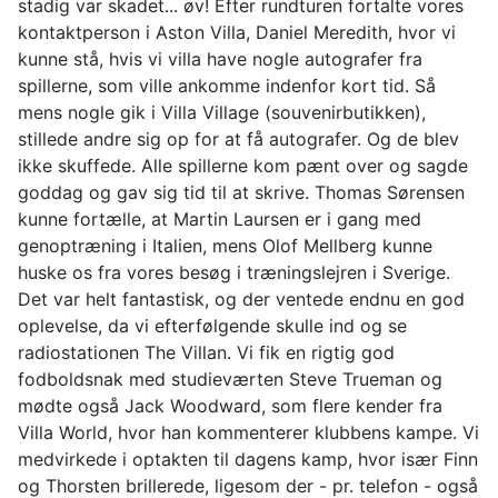
stadig var skadet... øv! Efter rundturen fortalte vores
kontaktperson i Aston Villa, Daniel Meredith, hvor vi
kunne stå, hvis vi villa have nogle autografer fra
spillerne, som ville ankomme indenfor kort tid. Så
mens nogle gik i Villa Village (souvenirbutikken),
stillede andre sig op for at få autografer. Og de blev
ikke skuffede. Alle spillerne kom pænt over og sagde
goddag og gav sig tid til at skrive. Thomas Sørensen
kunne fortælle, at Martin Laursen er i gang med
genoptræning i Italien, mens Olof Mellberg kunne
huske os fra vores besøg i træningslejren i Sverige.
Det var helt fantastisk, og der ventede endnu en god
oplevelse, da vi efterfølgende skulle ind og se
radiostationen The Villan. Vi fik en rigtig god
fodboldsnak med studieværten Steve Trueman og
mødte også Jack Woodward, som flere kender fra
Villa World, hvor han kommenterer klubbens kampe. Vi
medvirkede i optakten til dagens kamp, hvor især Finn
og Thorsten brillerede, ligesom der - pr. telefon - også