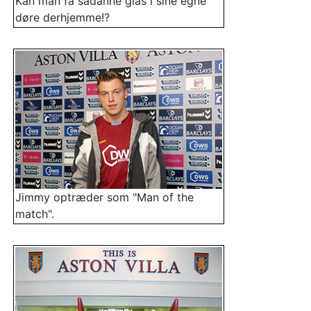
Kan man få sådanne glas i sine egne
døre derhjemme!?
Jimmy optræder som "Man of the
match".