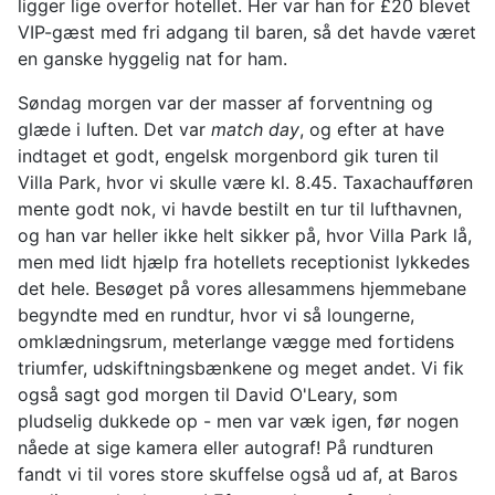
ligger lige overfor hotellet. Her var han for £20 blevet
VIP-gæst med fri adgang til baren, så det havde været
en ganske hyggelig nat for ham.
Søndag morgen var der masser af forventning og
glæde i luften. Det var
match day
, og efter at have
indtaget et godt, engelsk morgenbord gik turen til
Villa Park, hvor vi skulle være kl. 8.45. Taxachaufføren
mente godt nok, vi havde bestilt en tur til lufthavnen,
og han var heller ikke helt sikker på, hvor Villa Park lå,
men med lidt hjælp fra hotellets receptionist lykkedes
det hele. Besøget på vores allesammens hjemmebane
begyndte med en rundtur, hvor vi så loungerne,
omklædningsrum, meterlange vægge med fortidens
triumfer, udskiftningsbænkene og meget andet. Vi fik
også sagt god morgen til David O'Leary, som
pludselig dukkede op - men var væk igen, før nogen
nåede at sige kamera eller autograf! På rundturen
fandt vi til vores store skuffelse også ud af, at Baros