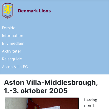
Forside
Information
Bliv medlem
Aktiviteter
Rejseguide
Aston Villa FC
Aston Villa-Middlesbrough,
1.-3. oktober 2005
Lørdag
den 1.