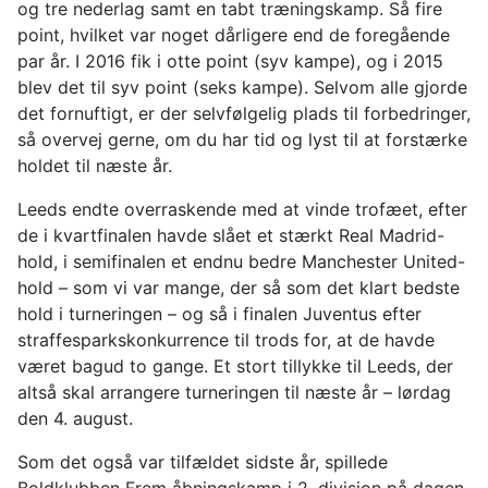
og tre nederlag samt en tabt træningskamp. Så fire
point, hvilket var noget dårligere end de foregående
par år. I 2016 fik i otte point (syv kampe), og i 2015
blev det til syv point (seks kampe). Selvom alle gjorde
det fornuftigt, er der selvfølgelig plads til forbedringer,
så overvej gerne, om du har tid og lyst til at forstærke
holdet til næste år.
Leeds endte overraskende med at vinde trofæet, efter
de i kvartfinalen havde slået et stærkt Real Madrid-
hold, i semifinalen et endnu bedre Manchester United-
hold – som vi var mange, der så som det klart bedste
hold i turneringen – og så i finalen Juventus efter
straffesparkskonkurrence til trods for, at de havde
været bagud to gange. Et stort tillykke til Leeds, der
altså skal arrangere turneringen til næste år – lørdag
den 4. august.
Som det også var tilfældet sidste år, spillede
Boldklubben Frem åbningskamp i 2. division på dagen,