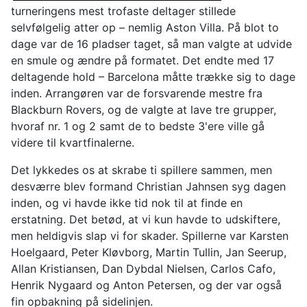
turneringens mest trofaste deltager stillede
selvfølgelig atter op – nemlig Aston Villa. På blot to
dage var de 16 pladser taget, så man valgte at udvide
en smule og ændre på formatet. Det endte med 17
deltagende hold – Barcelona måtte trække sig to dage
inden. Arrangøren var de forsvarende mestre fra
Blackburn Rovers, og de valgte at lave tre grupper,
hvoraf nr. 1 og 2 samt de to bedste 3'ere ville gå
videre til kvartfinalerne.
Det lykkedes os at skrabe ti spillere sammen, men
desværre blev formand Christian Jahnsen syg dagen
inden, og vi havde ikke tid nok til at finde en
erstatning. Det betød, at vi kun havde to udskiftere,
men heldigvis slap vi for skader. Spillerne var Karsten
Hoelgaard, Peter Kløvborg, Martin Tullin, Jan Seerup,
Allan Kristiansen, Dan Dybdal Nielsen, Carlos Cafo,
Henrik Nygaard og Anton Petersen, og der var også
fin opbakning på sidelinjen.