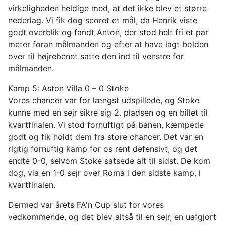
virkeligheden heldige med, at det ikke blev et større
nederlag. Vi fik dog scoret et mål, da Henrik viste
godt overblik og fandt Anton, der stod helt fri et par
meter foran målmanden og efter at have lagt bolden
over til højrebenet satte den ind til venstre for
målmanden.
Kamp 5: Aston Villa 0 – 0 Stoke
Vores chancer var for længst udspillede, og Stoke
kunne med en sejr sikre sig 2. pladsen og en billet til
kvartfinalen. Vi stod fornuftigt på banen, kæmpede
godt og fik holdt dem fra store chancer. Det var en
rigtig fornuftig kamp for os rent defensivt, og det
endte 0-0, selvom Stoke satsede alt til sidst. De kom
dog, via en 1-0 sejr over Roma i den sidste kamp, i
kvartfinalen.
Dermed var årets FA'n Cup slut for vores
vedkommende, og det blev altså til en sejr, en uafgjort