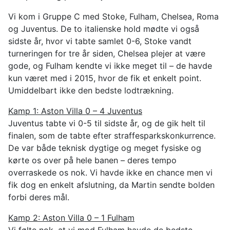
Vi kom i Gruppe C med Stoke, Fulham, Chelsea, Roma
og Juventus. De to italienske hold mødte vi også
sidste år, hvor vi tabte samlet 0-6, Stoke vandt
turneringen for tre år siden, Chelsea plejer at være
gode, og Fulham kendte vi ikke meget til – de havde
kun været med i 2015, hvor de fik et enkelt point.
Umiddelbart ikke den bedste lodtrækning.
Kamp 1: Aston Villa 0 – 4 Juventus
Juventus tabte vi 0-5 til sidste år, og de gik helt til
finalen, som de tabte efter straffesparkskonkurrence.
De var både teknisk dygtige og meget fysiske og
kørte os over på hele banen – deres tempo
overraskede os nok. Vi havde ikke en chance men vi
fik dog en enkelt afslutning, da Martin sendte bolden
forbi deres mål.
Kamp 2: Aston Villa 0 – 1 Fulham
Vi følte nok, at vi mod Fulham havde de bedste