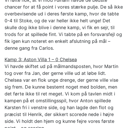
chancer for at få point i vores stærke pulje. De så ikke
overbevisende ud i deres første kamp, hvor de tabte
0-4 til Stoke, og de var heller ikke helt unge! Det
skulle dog ikke blive i denne kamp, vi fik en sejr, til
trods for at spillede fint. Vi tabte på en forsvarsfejl og
fik igen kun noteret en enkelt afslutning på mål –
denne gang fra Carlos.
Kamp 3: Aston Villa 1 – 0 Chelsea
Vi havde skiftet ud på målmandsposten, hvor Martin
tog over fra Jan, der gerne ville ud at løbe lidt.
Chelsea var en flok unge drenge, der gerne ville vise
sig frem. De kunne bestemt noget med bolden, men
det førte ikke til ret meget. Vi kom på tavlen midt i
kampen på et omstillingsspil, hvor Anton spillede
Karsten fri i venstre side, og han lagde den flot og
præcist til Henrik, der sikkert scorede nede i højre
side. Vi holdt den hjem og kunne fejre vores første
point – og scoring.